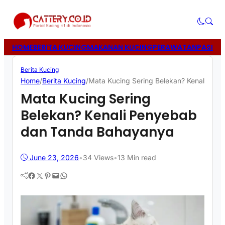
HOME
BERITA KUCING
MAKANAN KUCING
PERAWATAN
PASIR 
Berita Kucing
Home
/
Berita Kucing
/
Mata Kucing Sering Belekan? Kenali Pe
Mata Kucing Sering
Belekan? Kenali Penyebab
dan Tanda Bahayanya
June 23, 2026
•
34
Views
•
13 Min read
Facebook
Twitter
Pinterest
Mail
WhatsApp