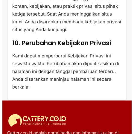
konten, kebijakan, atau praktik privasi situs pihak
ketiga tersebut. Saat Anda meninggalkan situs
kami, Anda disarankan membaca kebijakan privasi
situs yang Anda kunjungi.
10. Perubahan Kebijakan Privasi
Kami dapat memperbarui Kebijakan Privasi ini
sewaktu waktu. Perubahan akan dipublikasikan di
halaman ini dengan tanggal pembaruan terbaru.
Anda disarankan meninjau halaman ini secara
berkala.
Cattery.co.id adalah portal berita dan informasi kucing di