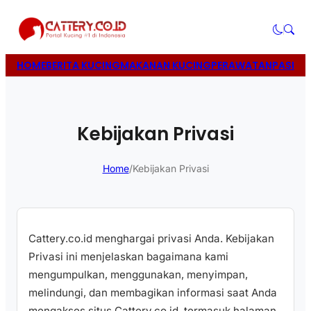
HOME
BERITA KUCING
MAKANAN KUCING
PERAWATAN
PASIR 
Kebijakan Privasi
Home
/
Kebijakan Privasi
Cattery.co.id menghargai privasi Anda. Kebijakan
Privasi ini menjelaskan bagaimana kami
mengumpulkan, menggunakan, menyimpan,
melindungi, dan membagikan informasi saat Anda
mengakses situs Cattery.co.id, termasuk halaman,