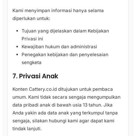
Kami menyimpan informasi hanya selama
diperlukan untuk:
Tujuan yang dijelaskan dalam Kebijakan
Privasi ini
Kewajiban hukum dan administrasi
Penegakan kebijakan dan penyelesaian
sengketa
7. Privasi Anak
Konten Cattery.co.id ditujukan untuk pembaca
umum. Kami tidak secara sengaja mengumpulkan
data pribadi anak di bawah usia 13 tahun. Jika
Anda yakin ada data anak yang terkumpul tanpa
sengaja, silakan hubungi kami agar dapat kami
tindak lanjuti.