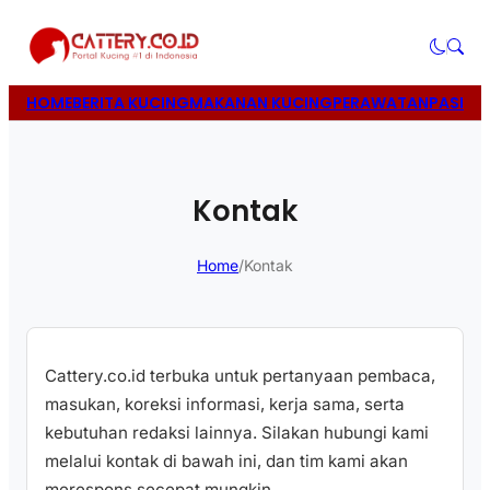
HOME
BERITA KUCING
MAKANAN KUCING
PERAWATAN
PASIR 
Kontak
Home
/
Kontak
Cattery.co.id terbuka untuk pertanyaan pembaca,
masukan, koreksi informasi, kerja sama, serta
kebutuhan redaksi lainnya. Silakan hubungi kami
melalui kontak di bawah ini, dan tim kami akan
merespons secepat mungkin.