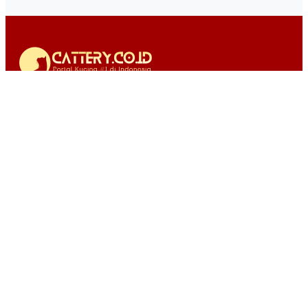
Cattery.co.id adalah portal berita dan informasi kucing di
Indonesia yang membahas dunia kucing dari berbagai sisi,
mulai dari artikel edukasi, liputan komunitas, hingga referensi
seputar event dan direktori terkait cattery.
Kategori
Berita Kucing
Makanan Kucing
Pasir Kucing
Perawatan
Link Penting
Tentang Kami
Kerja Sama
Kontak
Berita