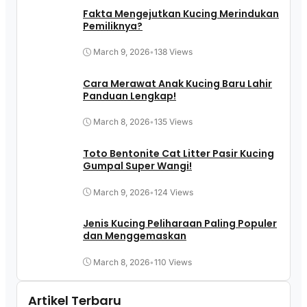
Fakta Mengejutkan Kucing Merindukan
Pemiliknya?
March 9, 2026
•
138 Views
Cara Merawat Anak Kucing Baru Lahir
Panduan Lengkap!
March 8, 2026
•
135 Views
Toto Bentonite Cat Litter Pasir Kucing
Gumpal Super Wangi!
March 9, 2026
•
124 Views
Jenis Kucing Peliharaan Paling Populer
dan Menggemaskan
March 8, 2026
•
110 Views
Artikel Terbaru