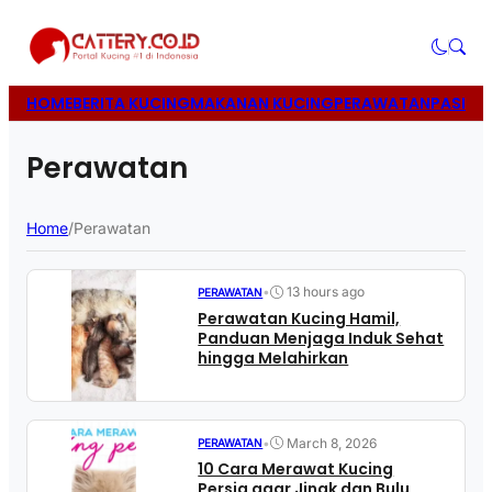
HOME
BERITA KUCING
MAKANAN KUCING
PERAWATAN
PASIR 
Perawatan
Home
/
Perawatan
•
13 hours ago
PERAWATAN
Perawatan Kucing Hamil,
Panduan Menjaga Induk Sehat
hingga Melahirkan
•
March 8, 2026
PERAWATAN
10 Cara Merawat Kucing
Persia agar Jinak dan Bulu