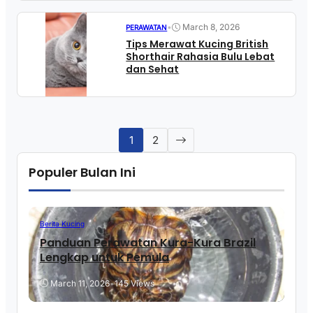
•
March 8, 2026
PERAWATAN
Tips Merawat Kucing British
Shorthair Rahasia Bulu Lebat
dan Sehat
1
2
Populer Bulan Ini
Berita Kucing
Panduan Perawatan Kura-Kura Brazil
Lengkap untuk Pemula
March 11, 2026
•
145 Views