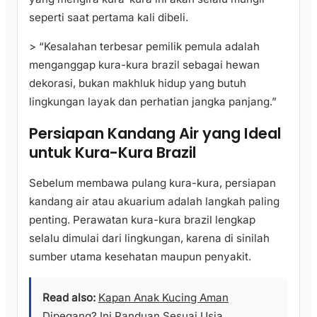
seperti saat pertama kali dibeli.
> “Kesalahan terbesar pemilik pemula adalah
menganggap kura-kura brazil sebagai hewan
dekorasi, bukan makhluk hidup yang butuh
lingkungan layak dan perhatian jangka panjang.”
Persiapan Kandang Air yang Ideal
untuk Kura-Kura Brazil
Sebelum membawa pulang kura-kura, persiapan
kandang air atau akuarium adalah langkah paling
penting. Perawatan kura-kura brazil lengkap
selalu dimulai dari lingkungan, karena di sinilah
sumber utama kesehatan maupun penyakit.
Read also:
Kapan Anak Kucing Aman
Dipegang? Ini Panduan Sesuai Usia