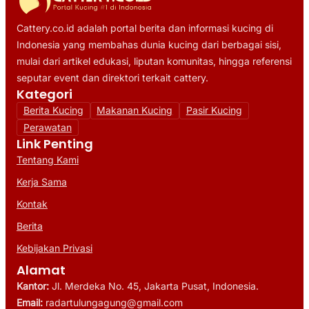
Cattery.co.id adalah portal berita dan informasi kucing di
Indonesia yang membahas dunia kucing dari berbagai sisi,
mulai dari artikel edukasi, liputan komunitas, hingga referensi
seputar event dan direktori terkait cattery.
Kategori
Berita Kucing
Makanan Kucing
Pasir Kucing
Perawatan
Link Penting
Tentang Kami
Kerja Sama
Kontak
Berita
Kebijakan Privasi
Alamat
Kantor:
Jl. Merdeka No. 45, Jakarta Pusat, Indonesia.
Email:
radartulungagung@gmail.com