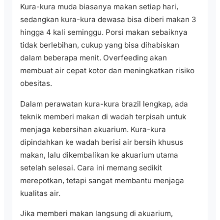
Kura-kura muda biasanya makan setiap hari,
sedangkan kura-kura dewasa bisa diberi makan 3
hingga 4 kali seminggu. Porsi makan sebaiknya
tidak berlebihan, cukup yang bisa dihabiskan
dalam beberapa menit. Overfeeding akan
membuat air cepat kotor dan meningkatkan risiko
obesitas.
Dalam perawatan kura-kura brazil lengkap, ada
teknik memberi makan di wadah terpisah untuk
menjaga kebersihan akuarium. Kura-kura
dipindahkan ke wadah berisi air bersih khusus
makan, lalu dikembalikan ke akuarium utama
setelah selesai. Cara ini memang sedikit
merepotkan, tetapi sangat membantu menjaga
kualitas air.
Jika memberi makan langsung di akuarium,