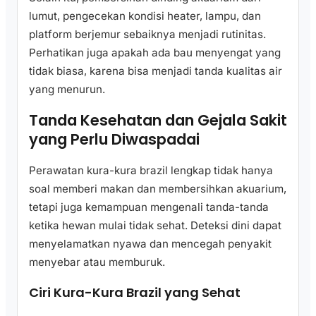
lumut, pengecekan kondisi heater, lampu, dan
platform berjemur sebaiknya menjadi rutinitas.
Perhatikan juga apakah ada bau menyengat yang
tidak biasa, karena bisa menjadi tanda kualitas air
yang menurun.
Tanda Kesehatan dan Gejala Sakit
yang Perlu Diwaspadai
Perawatan kura-kura brazil lengkap tidak hanya
soal memberi makan dan membersihkan akuarium,
tetapi juga kemampuan mengenali tanda-tanda
ketika hewan mulai tidak sehat. Deteksi dini dapat
menyelamatkan nyawa dan mencegah penyakit
menyebar atau memburuk.
Ciri Kura-Kura Brazil yang Sehat