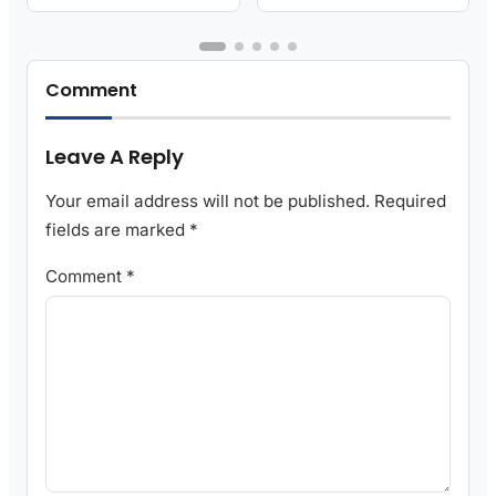
Comment
Leave A Reply
Your email address will not be published.
Required
fields are marked
*
Comment
*