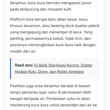
berjemur, kura-kura berisiko mengalami jamur
pada tempurung dan masalah kulit.
Platform bisa berupa batu datar besar, kayu
khusus akuarium, atau basking dock buatan pabrik
yang mengapung dan menempel di kaca. Yang
penting, permukaannya kokoh, tidak licin, dan
posisinya memungkinkan kura-kura naik dengan
mudah dari air.
Read also:
Di Balik Sterilisasi Kucing, Dokter
Hadapi Kutu, Diare, dan Risiko Anestesi
Pastikan juga area berjemur berada di bawah
lampu pemanas agar suhu di permukaan lebih
hangat daripada air. Perbedaan suhu ini akan
mendorong kura-kura untuk berpindah dari air ke