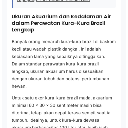
Ukuran Akuarium dan Kedalaman Air
dalam Perawatan Kura-Kura Brazil
Lengkap
Banyak orang menaruh kura-kura brazil di baskom
kecil atau wadah plastik dangkal. Ini adalah
kebiasaan lama yang sebaiknya ditinggalkan.
Dalam standar perawatan kura-kura brazil
lengkap, ukuran akuarium harus disesuaikan
dengan ukuran tubuh dan potensi pertumbuhan
hewan.
Untuk satu ekor kura-kura brazil muda, akuarium
minimal 60 x 30 x 30 sentimeter masih bisa
diterima, tetapi akan cepat terasa sempit saat ia
tumbuh. Idealnya, untuk kura-kura dewasa,
akuarium berkapasitas 100 liter atau lebih jauh