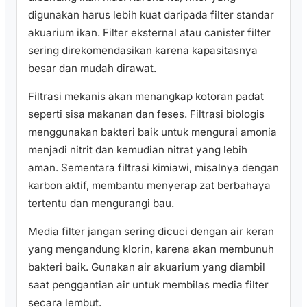
digunakan harus lebih kuat daripada filter standar
akuarium ikan. Filter eksternal atau canister filter
sering direkomendasikan karena kapasitasnya
besar dan mudah dirawat.
Filtrasi mekanis akan menangkap kotoran padat
seperti sisa makanan dan feses. Filtrasi biologis
menggunakan bakteri baik untuk mengurai amonia
menjadi nitrit dan kemudian nitrat yang lebih
aman. Sementara filtrasi kimiawi, misalnya dengan
karbon aktif, membantu menyerap zat berbahaya
tertentu dan mengurangi bau.
Media filter jangan sering dicuci dengan air keran
yang mengandung klorin, karena akan membunuh
bakteri baik. Gunakan air akuarium yang diambil
saat penggantian air untuk membilas media filter
secara lembut.