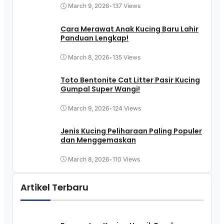
March 9, 2026
•
137 Views
Cara Merawat Anak Kucing Baru Lahir
Panduan Lengkap!
March 8, 2026
•
135 Views
Toto Bentonite Cat Litter Pasir Kucing
Gumpal Super Wangi!
March 9, 2026
•
124 Views
Jenis Kucing Peliharaan Paling Populer
dan Menggemaskan
March 8, 2026
•
110 Views
Artikel Terbaru