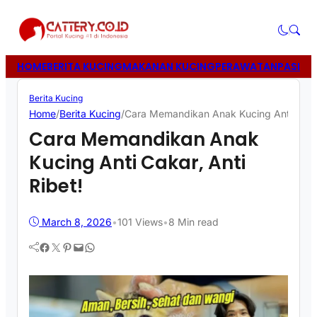
HOME
BERITA KUCING
MAKANAN KUCING
PERAWATAN
PASIR 
Berita Kucing
Home
/
Berita Kucing
/
Cara Memandikan Anak Kucing Anti Cakar,
Cara Memandikan Anak
Kucing Anti Cakar, Anti
Ribet!
March 8, 2026
•
101
Views
•
8 Min read
Facebook
Twitter
Pinterest
Mail
WhatsApp