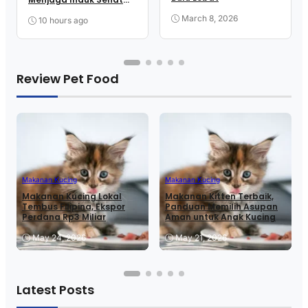
hingga Melahirkan
March 8, 2026
10 hours ago
Review Pet Food
Makanan Kucing
Makanan Kucing
Makanan Kucing Lokal
Makanan Kitten Terbaik,
Tembus Filipina, Ekspor
Panduan Memilih Asupan
Perdana Rp3 Miliar
Aman untuk Anak Kucing
May 24, 2026
May 21, 2026
Latest Posts