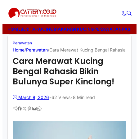
HOME
BERITA KUCING
MAKANAN KUCING
PERAWATAN
PASIR 
Perawatan
Home
/
Perawatan
/
Cara Merawat Kucing Bengal Rahasia Bikin 
Cara Merawat Kucing
Bengal Rahasia Bikin
Bulunya Super Kinclong!
March 8, 2026
•
62
Views
•
8 Min read
Facebook
Twitter
Pinterest
Mail
WhatsApp