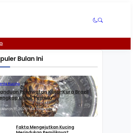
NG
puler Bulan Ini
erita Kucing
anduan Perawatan Kura-Kura Brazil
engkap untuk Pemula
March 11, 2026
•
144 Views
Fakta Mengejutkan Kucing
Merindukan Pemiliknya?