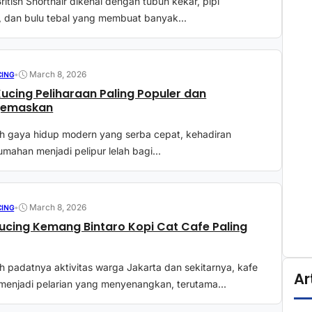
ritish Shorthair dikenal dengan tubuh kekar, pipi
 dan bulu tebal yang membuat banyak...
•
March 8, 2026
CING
Kucing Peliharaan Paling Populer dan
emaskan
ah gaya hidup modern yang serba cepat, kehadiran
mahan menjadi pelipur lelah bagi...
•
March 8, 2026
CING
ucing Kemang Bintaro Kopi Cat Cafe Paling
h padatnya aktivitas warga Jakarta dan sekitarnya, kafe
Ar
menjadi pelarian yang menyenangkan, terutama...