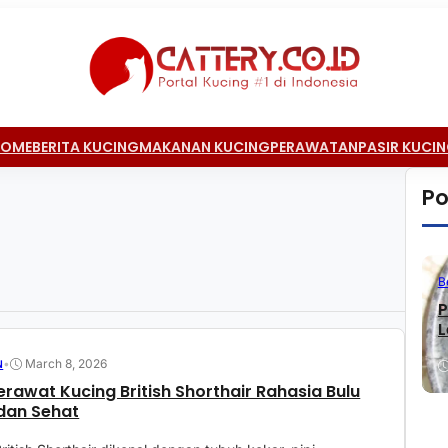
HOME
BERITA KUCING
MAKANAN KUCING
PERAWATAN
PASIR KUCI
Po
B
P
L
•
March 8, 2026
N
erawat Kucing British Shorthair Rahasia Bulu
dan Sehat