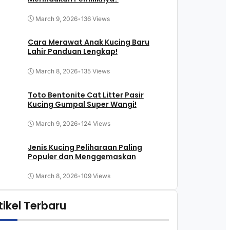
March 9, 2026
•
136 Views
Cara Merawat Anak Kucing Baru
Lahir Panduan Lengkap!
March 8, 2026
•
135 Views
Toto Bentonite Cat Litter Pasir
Kucing Gumpal Super Wangi!
March 9, 2026
•
124 Views
Jenis Kucing Peliharaan Paling
Populer dan Menggemaskan
March 8, 2026
•
109 Views
tikel Terbaru