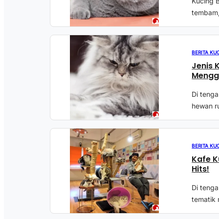
Kucing B
tembam,
BERITA KU
Jenis 
Mengg
Di teng
hewan ru
BERITA KU
Kafe K
Hits!
Di tenga
tematik 