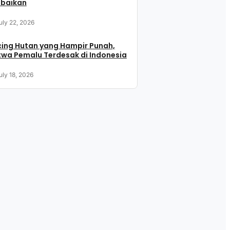
abaikan
uly 22, 2026
ing Hutan yang Hampir Punah,
wa Pemalu Terdesak di Indonesia
uly 18, 2026