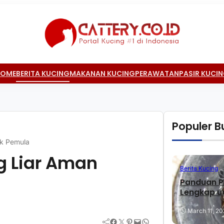
HOME
BERITA KUCING
MAKANAN KUCING
PERAWATAN
PASIR KUCI
Populer Bu
uk Pemula
g Liar Aman
Berita Kucing
Panduan P
Lengkap u
March 11, 20
Facebook
Twitter
Pinterest
Mail
WhatsApp