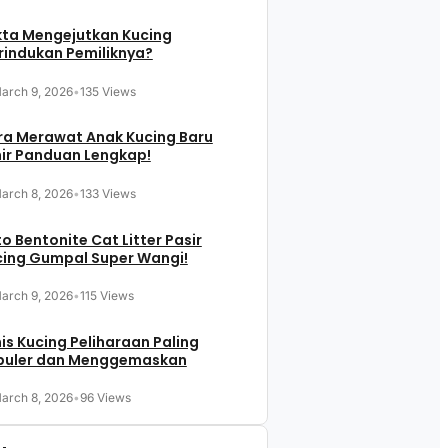
kta Mengejutkan Kucing
indukan Pemiliknya?
arch 9, 2026
•
135 Views
ra Merawat Anak Kucing Baru
ir Panduan Lengkap!
arch 8, 2026
•
133 Views
o Bentonite Cat Litter Pasir
cing Gumpal Super Wangi!
arch 9, 2026
•
115 Views
is Kucing Peliharaan Paling
puler dan Menggemaskan
arch 8, 2026
•
96 Views