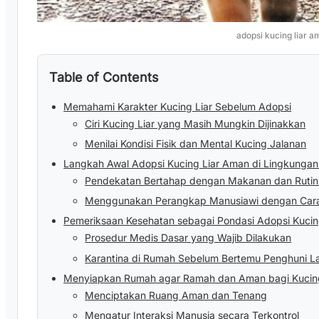
adopsi kucing liar 
Table of Contents
Memahami Karakter Kucing Liar Sebelum Adopsi
Ciri Kucing Liar yang Masih Mungkin Dijinakkan
Menilai Kondisi Fisik dan Mental Kucing Jalanan
Langkah Awal Adopsi Kucing Liar Aman di Lingkungan 
Pendekatan Bertahap dengan Makanan dan Rutin
Menggunakan Perangkap Manusiawi dengan Cara
Pemeriksaan Kesehatan sebagai Pondasi Adopsi Kucin
Prosedur Medis Dasar yang Wajib Dilakukan
Karantina di Rumah Sebelum Bertemu Penghuni La
Menyiapkan Rumah agar Ramah dan Aman bagi Kucing
Menciptakan Ruang Aman dan Tenang
Mengatur Interaksi Manusia secara Terkontrol