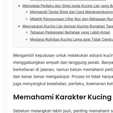
Mengelola Perilaku dan Stres pada Kucing Liar yang B
Mengenali Tanda Stres dan Cara Menenangkann
Melatih Penggunaan Litter Box dan Kebiasaan R
Menyatukan Kucing Liar dengan Kucing Rumahan Tanp
Tahapan Perkenalan Bertahap yang Lebih Aman
Menjaga Rutinitas Kucing Lama agar Tidak Cemb
Mengambil keputusan untuk melakukan adopsi kucin
menggabungkan empati dan tanggung jawab. Banyak
berkeliaran di jalanan, namun belum memahami pe
dan benar benar mengadopsi. Proses ini tidak hany
juga menyangkut kesehatan, perilaku, keamanan kel
Memahami Karakter Kucing 
Sebelum melangkah lebih jauh, penting memahami sep