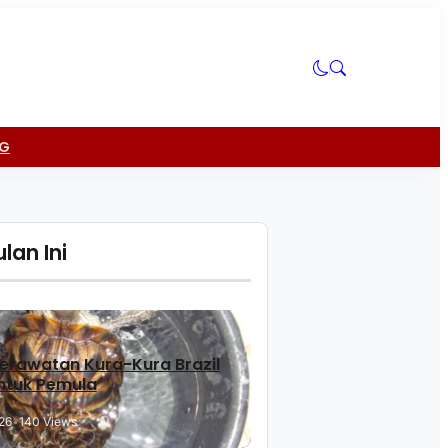
NG
lan Ini
erawatan Kura-Kura Brazil
ntuk Pemula
26
•
140 Views