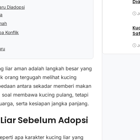
Di
aru Diadopsi
J
ya
umah
Kuc
a Konflik
Sat
J
uru
g liar aman adalah langkah besar yang
 orang tergugah melihat kucing
rbedaan antara sekadar memberi makan
a soal membawa kucing pulang, tetapi
uarga, serta kesiapan jangka panjang.
Liar Sebelum Adopsi
erti apa karakter kucing liar yang