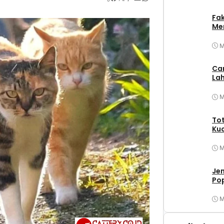
Fa
Mer
M
Ca
Lah
M
Tot
Ku
M
Jen
Po
M