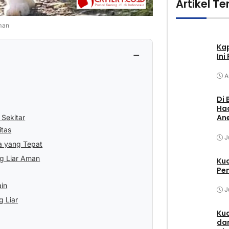
Artikel Te
aman
Ka
−
Ini
A
Di 
Had
Ane
Sekitar
itas
J
 yang Tepat
g Liar Aman
Ku
Pem
in
J
 Liar
Kuc
dan