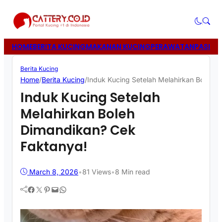
HOME
BERITA KUCING
MAKANAN KUCING
PERAWATAN
PASIR 
Berita Kucing
Home
/
Berita Kucing
/
Induk Kucing Setelah Melahirkan Boleh 
Induk Kucing Setelah
Melahirkan Boleh
Dimandikan? Cek
Faktanya!
March 8, 2026
•
81
Views
•
8 Min read
Facebook
Twitter
Pinterest
Mail
WhatsApp