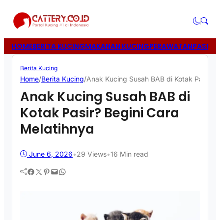
HOME
BERITA KUCING
MAKANAN KUCING
PERAWATAN
PASIR 
Berita Kucing
Home
/
Berita Kucing
/
Anak Kucing Susah BAB di Kotak Pasir? B
Anak Kucing Susah BAB di
Kotak Pasir? Begini Cara
Melatihnya
June 6, 2026
•
29
Views
•
16 Min read
Facebook
Twitter
Pinterest
Mail
WhatsApp