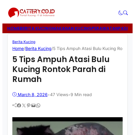
HOME
BERITA KUCING
MAKANAN KUCING
PERAWATAN
PASIR 
Berita Kucing
Home
/
Berita Kucing
/
5 Tips Ampuh Atasi Bulu Kucing Rontok 
5 Tips Ampuh Atasi Bulu
Kucing Rontok Parah di
Rumah
March 8, 2026
•
47
Views
•
9 Min read
Facebook
Twitter
Pinterest
Mail
WhatsApp