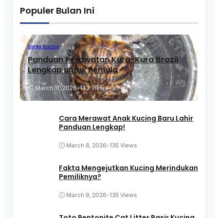
Populer Bulan Ini
Berita Kucing
Panduan Perawatan Kura-Kura Brazil
Lengkap untuk Pemula
March 11, 2026
•
143 Views
Cara Merawat Anak Kucing Baru Lahir
Panduan Lengkap!
March 8, 2026
•
135 Views
Fakta Mengejutkan Kucing Merindukan
Pemiliknya?
March 9, 2026
•
135 Views
Toto Bentonite Cat Litter Pasir Kucing