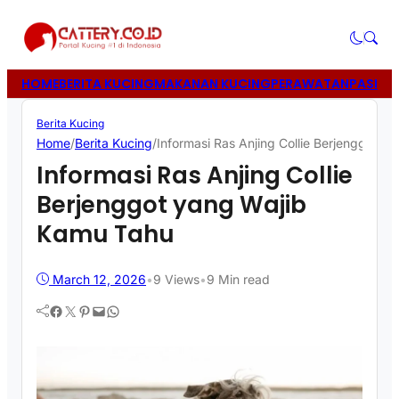
HOME
BERITA KUCING
MAKANAN KUCING
PERAWATAN
PASIR 
Berita Kucing
Home
/
Berita Kucing
/
Informasi Ras Anjing Collie Berjenggot 
Informasi Ras Anjing Collie
Berjenggot yang Wajib
Kamu Tahu
March 12, 2026
•
9
Views
•
9 Min read
Facebook
Twitter
Pinterest
Mail
WhatsApp