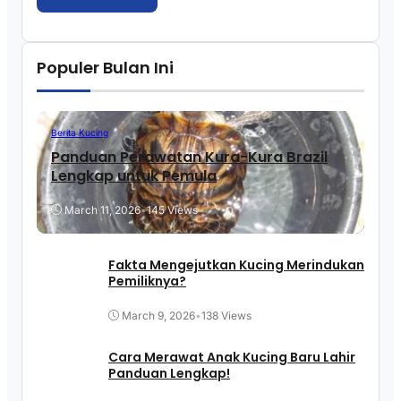
Populer Bulan Ini
Berita Kucing
Panduan Perawatan Kura-Kura Brazil
Lengkap untuk Pemula
March 11, 2026
•
145 Views
Fakta Mengejutkan Kucing Merindukan
Pemiliknya?
March 9, 2026
•
138 Views
Cara Merawat Anak Kucing Baru Lahir
Panduan Lengkap!