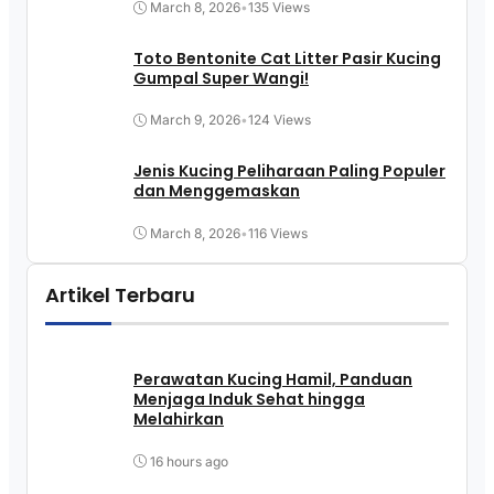
March 8, 2026
•
135 Views
Toto Bentonite Cat Litter Pasir Kucing
Gumpal Super Wangi!
March 9, 2026
•
124 Views
Jenis Kucing Peliharaan Paling Populer
dan Menggemaskan
March 8, 2026
•
116 Views
Artikel Terbaru
Perawatan Kucing Hamil, Panduan
Menjaga Induk Sehat hingga
Melahirkan
16 hours ago