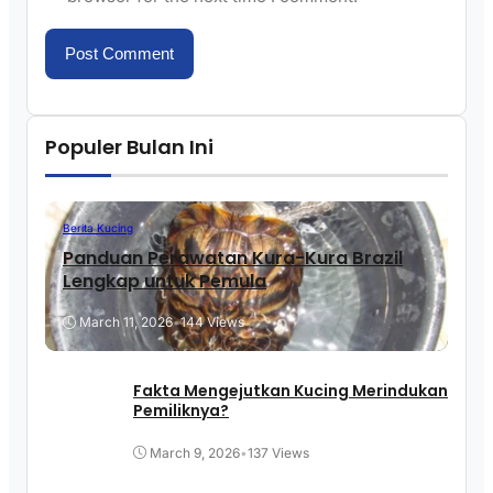
Populer Bulan Ini
Berita Kucing
Panduan Perawatan Kura-Kura Brazil
Lengkap untuk Pemula
March 11, 2026
•
144 Views
Fakta Mengejutkan Kucing Merindukan
Pemiliknya?
March 9, 2026
•
137 Views