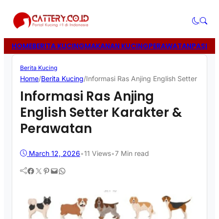
HOME
BERITA KUCING
MAKANAN KUCING
PERAWATAN
PASIR 
Berita Kucing
Home
/
Berita Kucing
/
Informasi Ras Anjing English Setter Kara
Informasi Ras Anjing
English Setter Karakter &
Perawatan
March 12, 2026
•
11
Views
•
7 Min read
Facebook
Twitter
Pinterest
Mail
WhatsApp