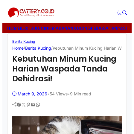
HOME
BERITA KUCING
MAKANAN KUCING
PERAWATAN
PASIR 
Berita Kucing
Home
/
Berita Kucing
/
Kebutuhan Minum Kucing Harian Waspada
Kebutuhan Minum Kucing
Harian Waspada Tanda
Dehidrasi!
March 9, 2026
•
54
Views
•
9 Min read
Facebook
Twitter
Pinterest
Mail
WhatsApp