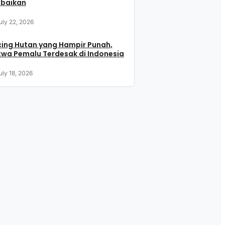
abaikan
uly 22, 2026
ing Hutan yang Hampir Punah,
wa Pemalu Terdesak di Indonesia
uly 18, 2026