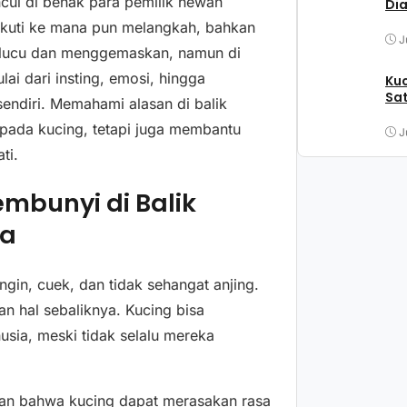
cul di benak para pemilik hewan
Di
iikuti ke mana pun melangkah, bahkan
J
k lucu dan menggemaskan, namun di
lai dari insting, emosi, hingga
Kuc
Sat
endiri. Memahami alasan di balik
 pada kucing, tetapi juga membantu
J
ti.
mbunyi di Balik
ta
gin, cuek, dan tidak sehangat anjing.
an hal sebaliknya. Kucing bisa
sia, meski tidak selalu mereka
kan bahwa kucing dapat merasakan rasa