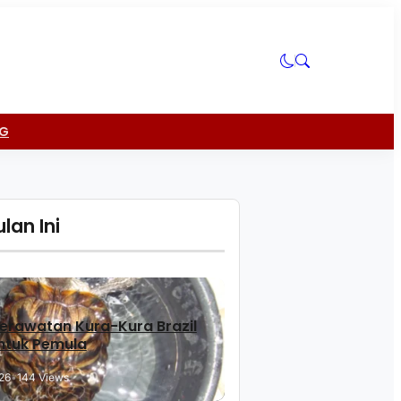
NG
lan Ini
erawatan Kura-Kura Brazil
ntuk Pemula
26
•
144 Views