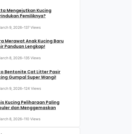
kta Mengejutkan Kucing
indukan Pemiliknya?
arch 9, 2026
•
137 Views
ra Merawat Anak Kucing Baru
ir Panduan Lengkap!
arch 8, 2026
•
135 Views
o Bentonite Cat Litter Pasir
cing Gumpal Super Wangi!
arch 9, 2026
•
124 Views
is Kucing Peliharaan Paling
puler dan Menggemaskan
arch 8, 2026
•
110 Views