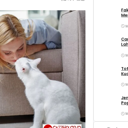
Fa
Mer
M
Ca
Lah
M
Tot
Ku
M
Jen
Po
M