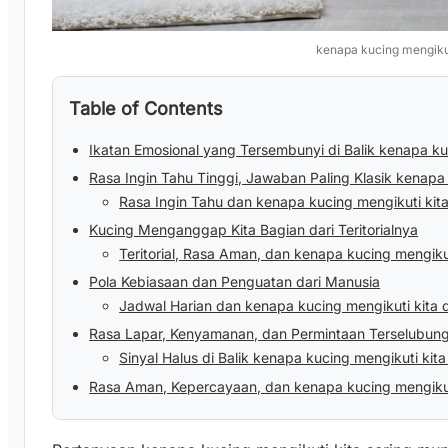
kenapa kucing mengikut
Table of Contents
Ikatan Emosional yang Tersembunyi di Balik kenapa ku
Rasa Ingin Tahu Tinggi, Jawaban Paling Klasik kenapa 
Rasa Ingin Tahu dan kenapa kucing mengikuti ki
Kucing Menganggap Kita Bagian dari Teritorialnya
Teritorial, Rasa Aman, dan kenapa kucing mengiku
Pola Kebiasaan dan Penguatan dari Manusia
Jadwal Harian dan kenapa kucing mengikuti kita d
Rasa Lapar, Kenyamanan, dan Permintaan Terselubun
Sinyal Halus di Balik kenapa kucing mengikuti ki
Rasa Aman, Kepercayaan, dan kenapa kucing mengikuti