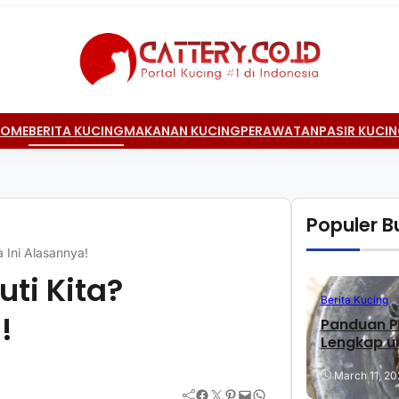
HOME
BERITA KUCING
MAKANAN KUCING
PERAWATAN
PASIR KUCI
Populer Bu
 Ini Alasannya!
ti Kita?
Berita Kucing
!
Panduan P
Lengkap u
March 11, 20
Facebook
Twitter
Pinterest
Mail
WhatsApp