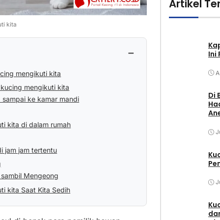
Artikel Te
i kita
Ka
−
Ini
cing mengikuti kita
A
kucing mengikuti kita
Di 
ta sampai ke kamar mandi
Had
Ane
ti kita di dalam rumah
J
i jam jam tertentu
Ku
Pem
g
ta sambil Mengeong
J
 kita Saat Kita Sedih
Kuc
dan