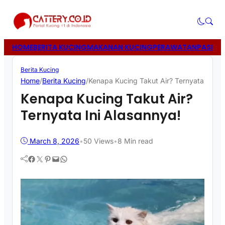
HOME
BERITA KUCING
MAKANAN KUCING
PERAWATAN
PASIR 
Berita Kucing
Home
/
Berita Kucing
/
Kenapa Kucing Takut Air? Ternyata Ini Al
Kenapa Kucing Takut Air?
Ternyata Ini Alasannya!
March 8, 2026
•
50
Views
•
8 Min read
Facebook
Twitter
Pinterest
Mail
WhatsApp