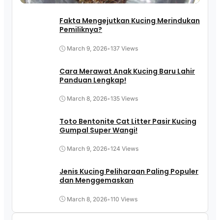
Fakta Mengejutkan Kucing Merindukan
Pemiliknya?
March 9, 2026
•
137 Views
Cara Merawat Anak Kucing Baru Lahir
Panduan Lengkap!
March 8, 2026
•
135 Views
Toto Bentonite Cat Litter Pasir Kucing
Gumpal Super Wangi!
March 9, 2026
•
124 Views
Jenis Kucing Peliharaan Paling Populer
dan Menggemaskan
March 8, 2026
•
110 Views