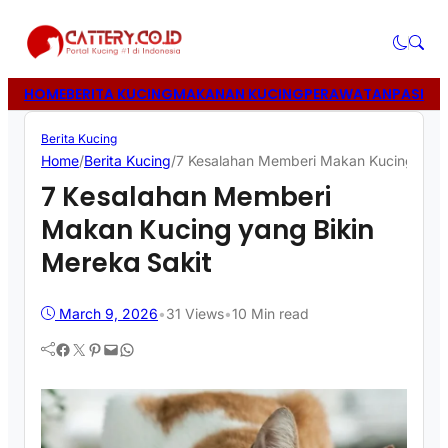
HOME
BERITA KUCING
MAKANAN KUCING
PERAWATAN
PASIR 
Berita Kucing
Home
/
Berita Kucing
/
7 Kesalahan Memberi Makan Kucing yang
7 Kesalahan Memberi
Makan Kucing yang Bikin
Mereka Sakit
March 9, 2026
•
31
Views
•
10 Min read
Facebook
Twitter
Pinterest
Mail
WhatsApp