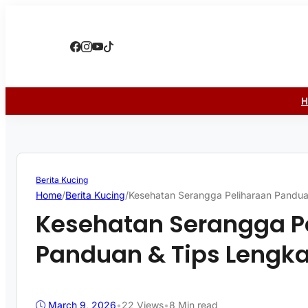
Berita Kucing
Home
/
Berita Kucing
/
Kesehatan Serangga Peliharaan Pandu
Kesehatan Serangga P
Panduan & Tips Lengk
March 9, 2026
•
22
Views
•
8 Min read