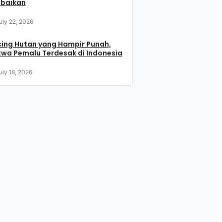
abaikan
uly 22, 2026
ing Hutan yang Hampir Punah,
wa Pemalu Terdesak di Indonesia
uly 18, 2026