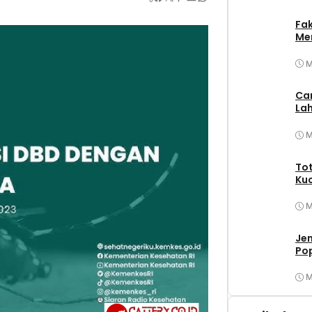
Fa
Mer
M
Ca
Lah
M
Tot
Ku
M
Jen
Po
M