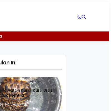
NG
lan Ini
erawatan Kura-Kura Brazil
ntuk Pemula
26
•
143 Views