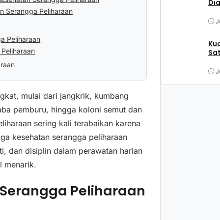
Di
n Serangga Peliharaan
J
a Peliharaan
Kuc
Peliharaan
Sat
araan
J
gkat, mulai dari jangkrik, kumbang
 laba pemburu, hingga koloni semut dan
eliharaan sering kali terabaikan karena
aga kesehatan serangga peliharaan
, dan disiplin dalam perawatan harian
l menarik.
Serangga Peliharaan