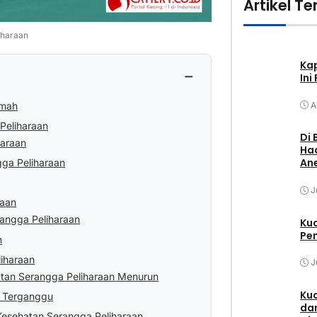
Artikel Te
iharaan
Ka
−
Ini
umah
A
Peliharaan
Di 
haraan
Had
Ane
gga Peliharaan
J
raan
angga Peliharaan
Ku
Pem
m
iharaan
J
atan Serangga Peliharaan Menurun
Kuc
ng Terganggu
dan
esehatan Serangga Peliharaan