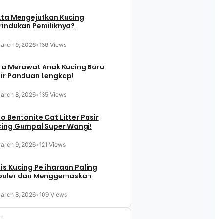
kta Mengejutkan Kucing
indukan Pemiliknya?
arch 9, 2026
•
136 Views
ra Merawat Anak Kucing Baru
ir Panduan Lengkap!
arch 8, 2026
•
135 Views
o Bentonite Cat Litter Pasir
cing Gumpal Super Wangi!
arch 9, 2026
•
121 Views
is Kucing Peliharaan Paling
puler dan Menggemaskan
arch 8, 2026
•
109 Views