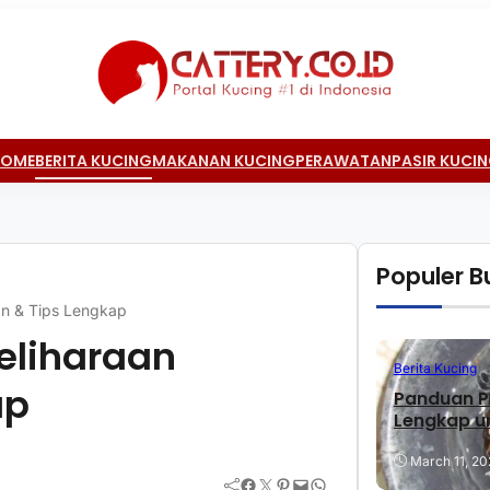
HOME
BERITA KUCING
MAKANAN KUCING
PERAWATAN
PASIR KUCI
Populer Bu
an & Tips Lengkap
eliharaan
Berita Kucing
ap
Panduan P
Lengkap u
March 11, 20
Facebook
Twitter
Pinterest
Mail
WhatsApp