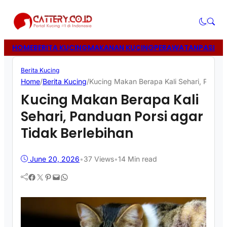
HOME
BERITA KUCING
MAKANAN KUCING
PERAWATAN
PASIR 
Berita Kucing
Home
/
Berita Kucing
/
Kucing Makan Berapa Kali Sehari, Pandua
Kucing Makan Berapa Kali
Sehari, Panduan Porsi agar
Tidak Berlebihan
June 20, 2026
•
37
Views
•
14 Min read
Facebook
Twitter
Pinterest
Mail
WhatsApp