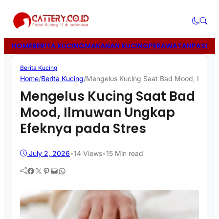
HOME
BERITA KUCING
MAKANAN KUCING
PERAWATAN
PASIR 
Berita Kucing
Home
/
Berita Kucing
/
Mengelus Kucing Saat Bad Mood, Ilmuwa
Mengelus Kucing Saat Bad
Mood, Ilmuwan Ungkap
Efeknya pada Stres
July 2, 2026
•
14
Views
•
15 Min read
Facebook
Twitter
Pinterest
Mail
WhatsApp