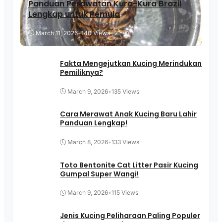
Panduan Perawatan Kura-Kura Brazil
Lengkap untuk Pemula
March 11, 2026
•
140 Views
Fakta Mengejutkan Kucing Merindukan
Pemiliknya?
March 9, 2026
•
135 Views
Cara Merawat Anak Kucing Baru Lahir
Panduan Lengkap!
March 8, 2026
•
133 Views
Toto Bentonite Cat Litter Pasir Kucing
Gumpal Super Wangi!
March 9, 2026
•
115 Views
Jenis Kucing Peliharaan Paling Populer