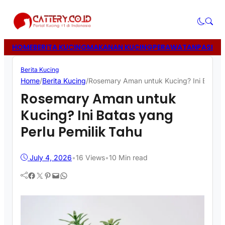
HOME
BERITA KUCING
MAKANAN KUCING
PERAWATAN
PASIR 
Berita Kucing
Home
/
Berita Kucing
/
Rosemary Aman untuk Kucing? Ini Batas y
Rosemary Aman untuk
Kucing? Ini Batas yang
Perlu Pemilik Tahu
July 4, 2026
•
16
Views
•
10 Min read
Facebook
Twitter
Pinterest
Mail
WhatsApp