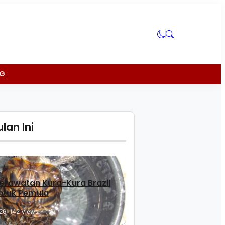
NG
lan Ini
erawatan Kura-Kura Brazil
ntuk Pemula
26
•
142 Views