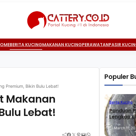
HOME
BERITA KUCING
MAKANAN KUCING
PERAWATAN
PASIR KUCI
Populer Bu
ng Premium, Bikin Bulu Lebat!
pet Makanan
Berita Kucing
Bulu Lebat!
Panduan P
Lengkap u
March 11, 20
Facebook
Twitter
Pinterest
Mail
WhatsApp