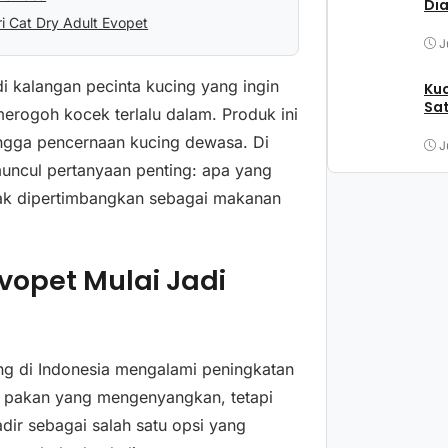
Di
ri Cat Dry Adult Evopet
J
i kalangan pecinta kucing yang ingin
Kuc
Sat
rogoh kocek terlalu dalam. Produk ini
ingga pencernaan kucing dewasa. Di
J
muncul pertanyaan penting: apa yang
yak dipertimbangkan sebagai makanan
vopet Mulai Jadi
ing di Indonesia mengalami peningkatan
ari pakan yang mengenyangkan, tetapi
dir sebagai salah satu opsi yang