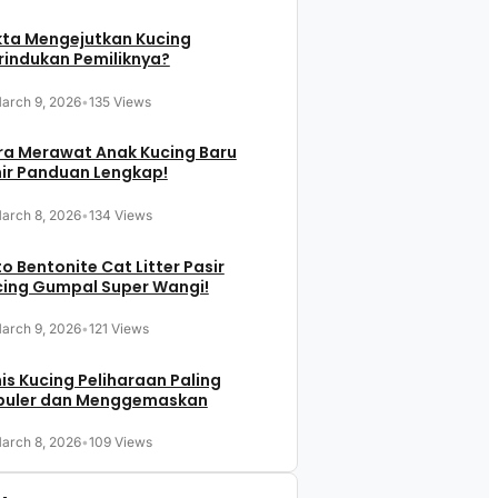
kta Mengejutkan Kucing
indukan Pemiliknya?
arch 9, 2026
•
135 Views
ra Merawat Anak Kucing Baru
ir Panduan Lengkap!
arch 8, 2026
•
134 Views
o Bentonite Cat Litter Pasir
cing Gumpal Super Wangi!
arch 9, 2026
•
121 Views
is Kucing Peliharaan Paling
puler dan Menggemaskan
arch 8, 2026
•
109 Views