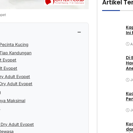
Artikel Te
opet
Ka
−
Ini
Pecinta Kucing
A
i Tiap Kandungan
Di 
t Evopet
Had
Ane
lt Evopet
ry Adult Evopet
J
Dry Adult Evopet
g
Ku
Pem
lnya Maksimal
t
J
Kuc
t Dry Adult Evopet
dan
 Dewasa