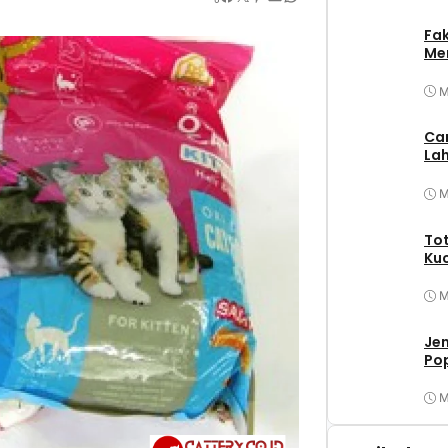
Fa
Mer
M
Ca
Lah
M
Tot
Ku
M
Jen
Po
M