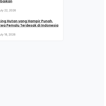
abaikan
uly 22, 2026
ing Hutan yang Hampir Punah,
wa Pemalu Terdesak di Indonesia
uly 18, 2026