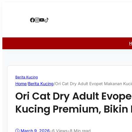
Berita Kucing
Home
/
Berita Kucing
/
Ori Cat Dry Adult Evopet Makanan Kuci
Ori Cat Dry Adult Evo
Kucing Premium, Bikin 
March 9, 2026
•
6
Views
•
8 Min read