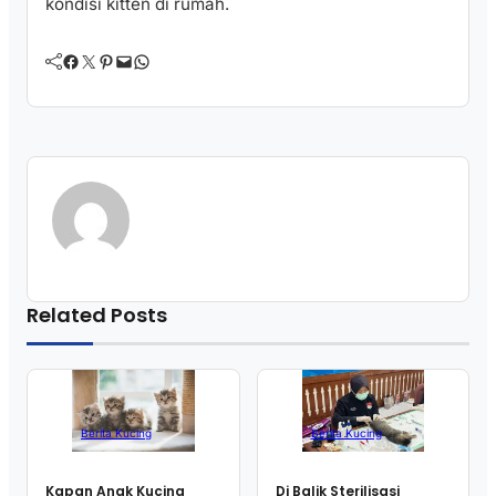
kondisi kitten di rumah.
Facebook
Twitter
Pinterest
Mail
WhatsApp
Related Posts
Berita Kucing
Berita Kucing
Kapan Anak Kucing
Di Balik Sterilisasi