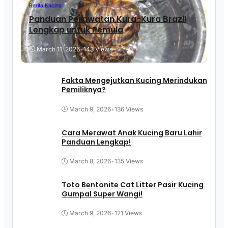
Berita Kucing
Panduan Perawatan Kura-Kura Brazil
Lengkap untuk Pemula
March 11, 2026
•
143 Views
Fakta Mengejutkan Kucing Merindukan
Pemiliknya?
March 9, 2026
•
136 Views
Cara Merawat Anak Kucing Baru Lahir
Panduan Lengkap!
March 8, 2026
•
135 Views
Toto Bentonite Cat Litter Pasir Kucing
Gumpal Super Wangi!
March 9, 2026
•
121 Views