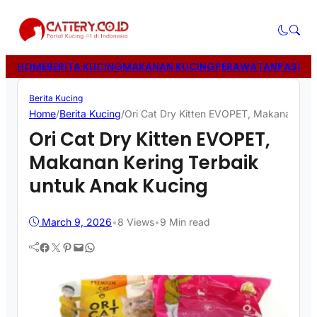
HOME
BERITA KUCING
MAKANAN KUCING
PERAWATAN
PASIR 
Berita Kucing
Home
/
Berita Kucing
/
Ori Cat Dry Kitten EVOPET, Makanan Ker
Ori Cat Dry Kitten EVOPET,
Makanan Kering Terbaik
untuk Anak Kucing
March 9, 2026
•
8
Views
•
9 Min read
Facebook
Twitter
Pinterest
Mail
WhatsApp