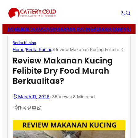
HOME
BERITA KUCING
MAKANAN KUCING
PERAWATAN
PASIR 
Berita Kucing
Home
/
Berita Kucing
/
Review Makanan Kucing Felibite Dry Food
Review Makanan Kucing
Felibite Dry Food Murah
Berkualitas?
March 11, 2026
•
35
Views
•
8 Min read
Facebook
Twitter
Pinterest
Mail
WhatsApp