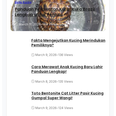
Berita Kucing
Panduan Perawatan Kura-Kura Brazil
Lengkap untuk Pemula
March 11, 2026
•
144 Views
Fakta Mengejutkan Kucing Merindukan
Pemiliknya?
March 9, 2026
•
136 Views
Cara Merawat Anak Kucing Baru Lahir
Panduan Lengkap!
March 8, 2026
•
135 Views
Toto Bentonite Cat Litter Pasir Kucing
Gumpal Super Wangi!
March 9, 2026
•
124 Views