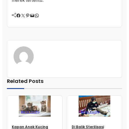
merek tertentu.
Facebook
Twitter
Pinterest
Mail
WhatsApp
Related Posts
Berita Kucing
Berita Kucing
Kapan Anak Kucing
Di Balik Sterilisasi