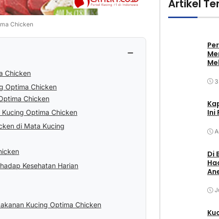
Artikel Te
ima Chicken
Pe
−
Me
Me
a Chicken
3
g Optima Chicken
Optima Chicken
Ka
Ini
n Kucing Optima Chicken
cken di Mata Kucing
A
hicken
Di 
Had
hadap Kesehatan Harian
Ane
J
 Makanan Kucing Optima Chicken
Ku