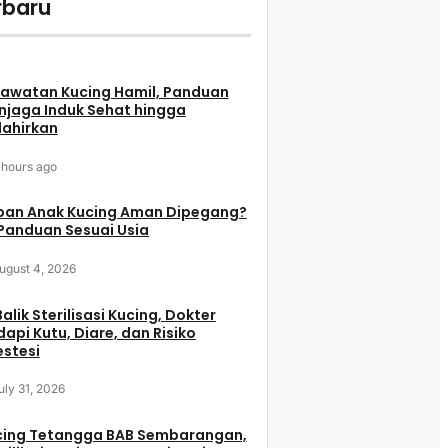
rbaru
rawatan Kucing Hamil, Panduan
njaga Induk Sehat hingga
lahirkan
 hours ago
pan Anak Kucing Aman Dipegang?
 Panduan Sesuai Usia
ugust 4, 2026
Balik Sterilisasi Kucing, Dokter
api Kutu, Diare, dan Risiko
stesi
uly 31, 2026
cing Tetangga BAB Sembarangan,