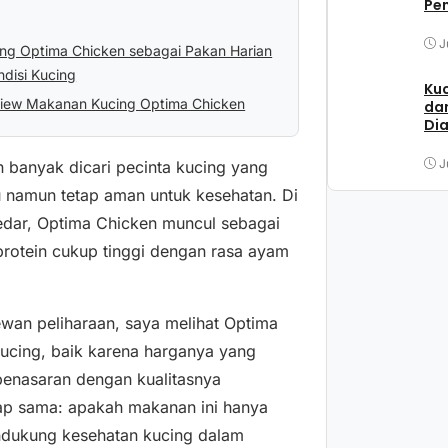
Pem
J
ng Optima Chicken sebagai Pakan Harian
disi Kucing
Kuc
eview Makanan Kucing Optima Chicken
dan
Di
J
banyak dicari pecinta kucing yang
u namun tetap aman untuk kesehatan. Di
dar, Optima Chicken muncul sebagai
 protein cukup tinggi dengan rasa ayam
wan peliharaan, saya melihat Optima
kucing, baik karena harganya yang
penasaran dengan kualitasnya
ap sama: apakah makanan ini hanya
ndukung kesehatan kucing dalam