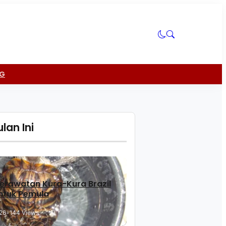
NG
lan Ini
erawatan Kura-Kura Brazil
ntuk Pemula
26
•
144 Views