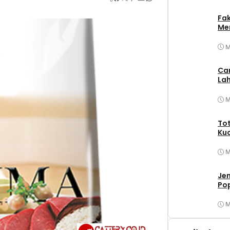
Fa
Mer
M
Ca
Lah
M
Tot
Ku
M
Jen
Po
M