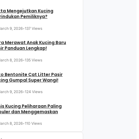
kta Mengejutkan Kucing
indukan Pemiliknya?
arch 9, 2026
•
137 Views
ra Merawat Anak Kucing Baru
ir Panduan Lengkap!
arch 8, 2026
•
135 Views
o Bentonite Cat Litter Pasir
cing Gumpal Super Wangi!
arch 9, 2026
•
124 Views
is Kucing Peliharaan Paling
puler dan Menggemaskan
arch 8, 2026
•
110 Views