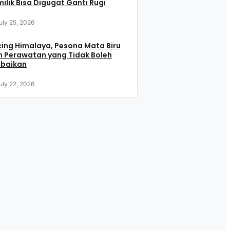
ilik Bisa Digugat Ganti Rugi
uly 25, 2026
ing Himalaya, Pesona Mata Biru
 Perawatan yang Tidak Boleh
abaikan
uly 22, 2026