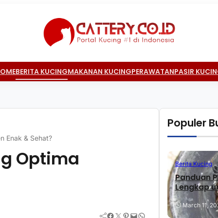
HOME
BERITA KUCING
MAKANAN KUCING
PERAWATAN
PASIR KUCI
Populer Bu
n Enak & Sehat?
ng Optima
Berita Kucing
Panduan P
Lengkap u
March 11, 20
Facebook
Twitter
Pinterest
Mail
WhatsApp