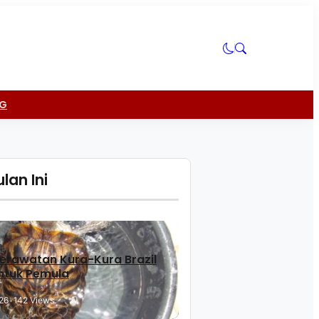
NG
lan Ini
erawatan Kura-Kura Brazil
ntuk Pemula
26
•
142 Views