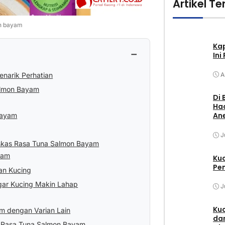
Artikel Te
on bayam
Ka
−
Ini
narik Perhatian
A
almon Bayam
Di 
Had
Ane
Bayam
J
skas Rasa Tuna Salmon Bayam
yam
Ku
Pem
an Kucing
gar Kucing Makin Lahap
J
Kuc
m dengan Varian Lain
dan
s Rasa Tuna Salmon Bayam