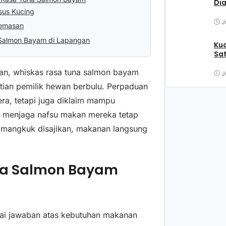
Di
sus Kucing
J
Kemasan
 Salmon Bayam di Lapangan
Kuc
Sat
ran, whiskas rasa tuna salmon bayam
J
atian pemilik hewan berbulu. Perpaduan
era, tetapi juga diklaim mampu
us menjaga nafsu makan mereka tetap
u mangkuk disajikan, makanan langsung
na Salmon Bayam
gai jawaban atas kebutuhan makanan