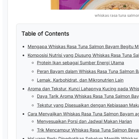
whiskas rasa tuna salm
Table of Contents
Mengapa Whiskas Rasa Tuna Salmon Bayam Begitu Me
Komposisi Nutrisi yang Diusung Whiskas Rasa Tuna S
Protein Ikan sebagai Sumber Energi Utama
Peran Bayam dalam Whiskas Rasa Tuna Salmon 
Lemak, Karbohidrat, dan Mikronutrien Lain
Aroma dan Tekstur, Kunci Lahapnya Kucing pada Whi
Daya Tarik Aroma Whiskas Rasa Tuna Salmon Ba
Tekstur yang Disesuaikan dengan Kebiasaan Mak
Cara Menyajikan Whiskas Rasa Tuna Salmon Bayam a
Menyesuaikan Porsi dan Jadwal Makan Harian
Trik Mencampur Whiskas Rasa Tuna Salmon Baya
Hal yang Perlu Diperhatikan Sebelum Memilih Whiska