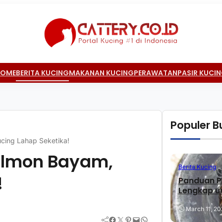
HOME
BERITA KUCING
MAKANAN KUCING
PERAWATAN
PASIR KUCI
Populer Bu
ing Lahap Seketika!
almon Bayam,
Berita Kucing
!
Panduan P
Lengkap u
March 11, 20
Facebook
Twitter
Pinterest
Mail
WhatsApp