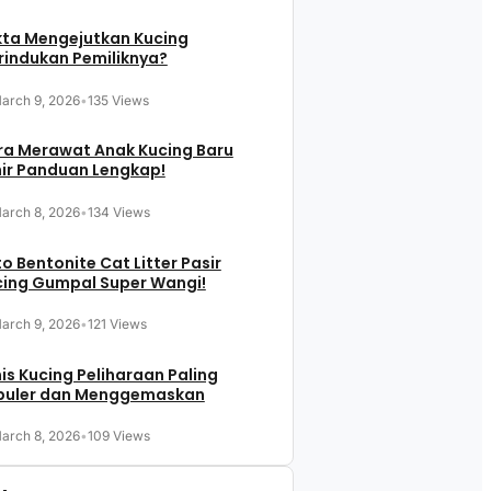
kta Mengejutkan Kucing
indukan Pemiliknya?
arch 9, 2026
•
135 Views
ra Merawat Anak Kucing Baru
ir Panduan Lengkap!
arch 8, 2026
•
134 Views
o Bentonite Cat Litter Pasir
cing Gumpal Super Wangi!
arch 9, 2026
•
121 Views
is Kucing Peliharaan Paling
puler dan Menggemaskan
arch 8, 2026
•
109 Views