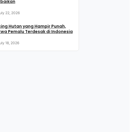
abaikan
uly 22, 2026
ing Hutan yang Hampir Punah,
wa Pemalu Terdesak di Indonesia
uly 18, 2026