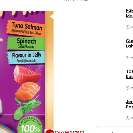
Fa
Mer
M
Ca
Lah
M
Tot
Ku
M
Jen
Po
M