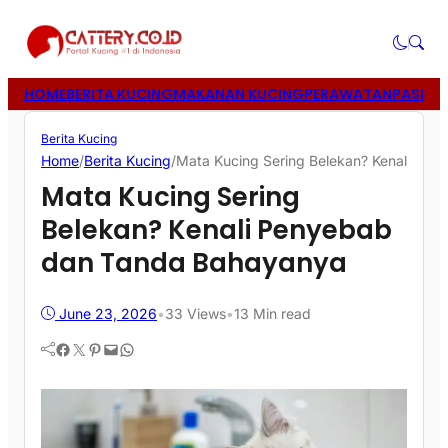
HOME
BERITA KUCING
MAKANAN KUCING
PERAWATAN
PASIR 
Berita Kucing
Home
/
Berita Kucing
/
Mata Kucing Sering Belekan? Kenali Pe
Mata Kucing Sering
Belekan? Kenali Penyebab
dan Tanda Bahayanya
June 23, 2026
•
33
Views
•
13 Min read
Facebook
Twitter
Pinterest
Mail
WhatsApp