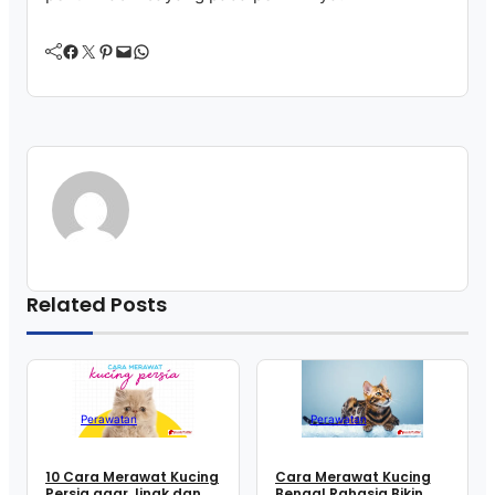
Facebook
Twitter
Pinterest
Mail
WhatsApp
Related Posts
Perawatan
Perawatan
10 Cara Merawat Kucing
Cara Merawat Kucing
Persia agar Jinak dan
Bengal Rahasia Bikin