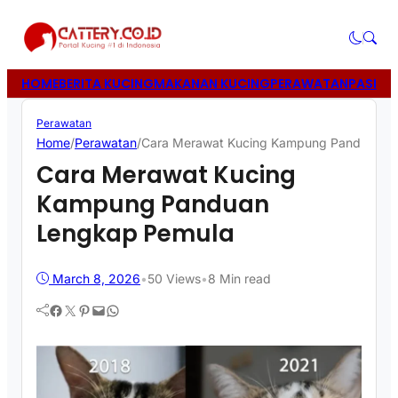
HOME
BERITA KUCING
MAKANAN KUCING
PERAWATAN
PASIR 
Perawatan
Home
/
Perawatan
/
Cara Merawat Kucing Kampung Panduan L
Cara Merawat Kucing
Kampung Panduan
Lengkap Pemula
March 8, 2026
•
50
Views
•
8 Min read
Facebook
Twitter
Pinterest
Mail
WhatsApp