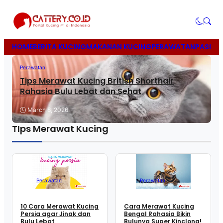
HOME
BERITA KUCING
MAKANAN KUCING
PERAWATAN
PASIR 
Perawatan
Tips Merawat Kucing British Shorthair
Rahasia Bulu Lebat dan Sehat
March 8, 2026
TIps Merawat Kucing
Perawatan
Perawatan
10 Cara Merawat Kucing
Cara Merawat Kucing
Persia agar Jinak dan
Bengal Rahasia Bikin
Bulu Lebat
Bulunya Super Kinclong!