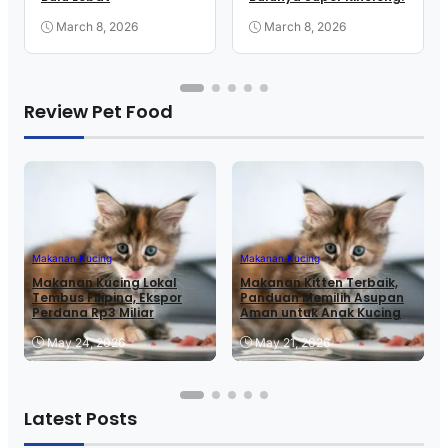
March 8, 2026
March 8, 2026
Review Pet Food
Makanan Kucing
Makanan Kucing
Makanan Kucing Lokal
Makanan Kitten Terbaik,
Tembus Filipina, Ekspor
Panduan Memilih Asupan
Perdana Rp3 Miliar
Aman untuk Anak Kucing
May 24, 2026
May 21, 2026
Latest Posts